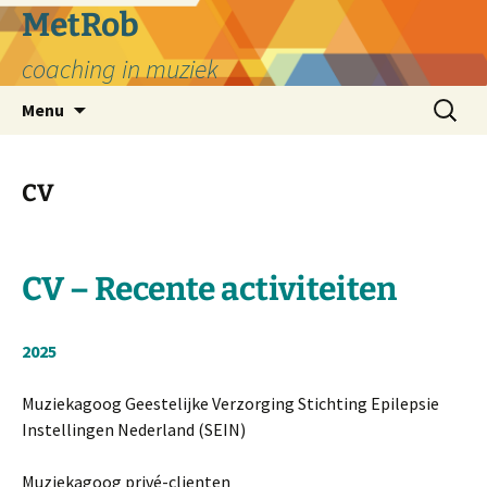
MetRob
coaching in muziek
Ga
Zoeken
Menu
naar
naar:
de
inhoud
CV
CV – Recente activiteiten
2025
Muziekagoog Geestelijke Verzorging Stichting Epilepsie
Instellingen Nederland (SEIN)
Muziekagoog privé-clienten