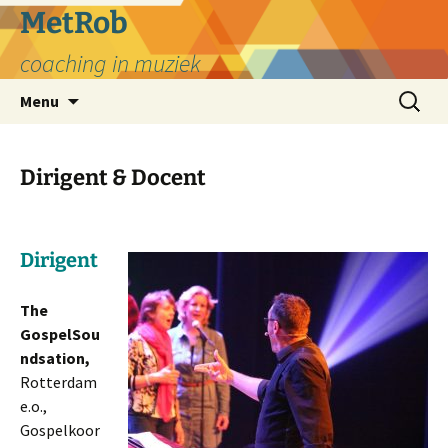
MetRob
coaching in muziek
Ga
Zoeken
Menu
naar
naar:
de
inhoud
Dirigent & Docent
Dirigent
The
GospelSou
ndsation,
Rotterdam
e.o.,
Gospelkoor